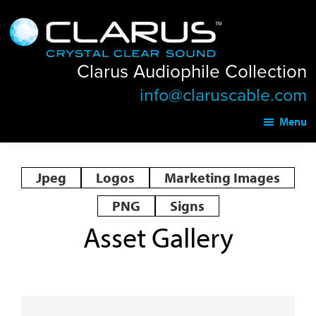
Skip
Skip
Clarus
to
to
Audiophile
main
footer
Collection
Clarus Audiophile Collection
content
info@claruscable.com
Menu
Jpeg
Logos
Marketing Images
PNG
Signs
Asset Gallery