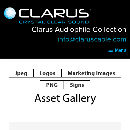
Skip
Skip
Clarus
to
to
Audiophile
main
footer
Collection
Clarus Audiophile Collection
content
info@claruscable.com
Menu
Jpeg
Logos
Marketing Images
PNG
Signs
Asset Gallery