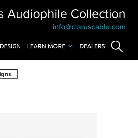
s Audiophile Collection
info@claruscable.com
DESIGN
LEARN MORE
DEALERS
igns