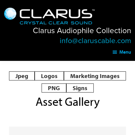
Skip
Skip
Clarus
to
to
Audiophile
main
footer
Collection
Clarus Audiophile Collection
content
info@claruscable.com
Menu
Jpeg
Logos
Marketing Images
PNG
Signs
Asset Gallery