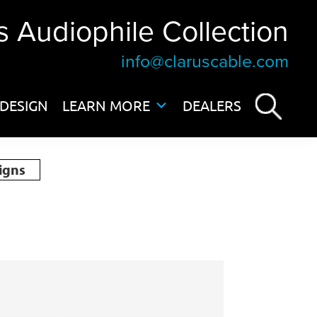
s Audiophile Collection
info@claruscable.com
DESIGN
LEARN MORE
DEALERS
igns