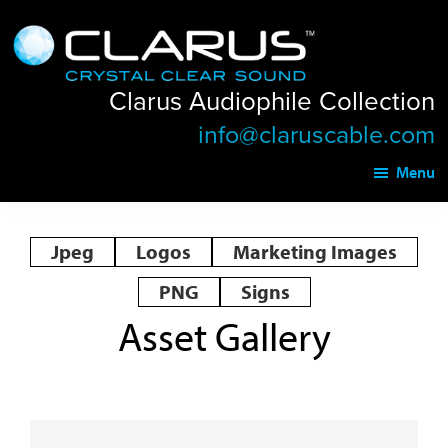
Skip
Skip
Clarus
to
to
Audiophile
main
footer
Collection
Clarus Audiophile Collection
content
info@claruscable.com
Menu
Jpeg
Logos
Marketing Images
PNG
Signs
Asset Gallery