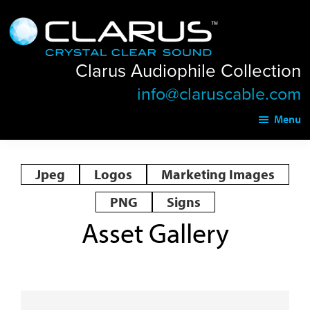
Skip
Skip
Clarus
to
to
Audiophile
main
footer
Collection
Clarus Audiophile Collection
content
info@claruscable.com
Menu
Jpeg
Logos
Marketing Images
PNG
Signs
Asset Gallery