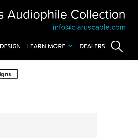
s Audiophile Collection
info@claruscable.com
DESIGN
LEARN MORE
DEALERS
igns