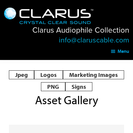
Skip
Skip
Clarus
to
to
Audiophile
main
footer
Collection
Clarus Audiophile Collection
content
info@claruscable.com
Menu
Jpeg
Logos
Marketing Images
PNG
Signs
Asset Gallery