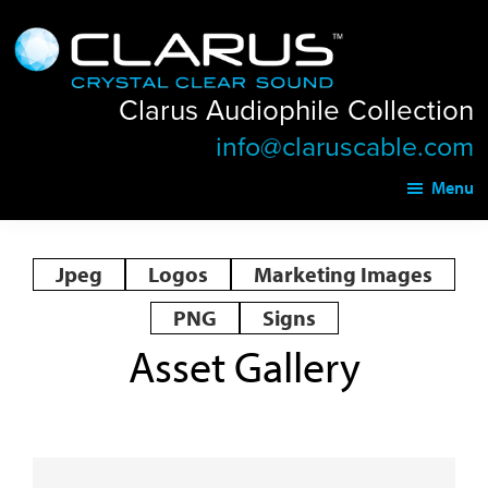
Skip
Skip
Clarus
to
to
Audiophile
main
footer
Collection
Clarus Audiophile Collection
content
info@claruscable.com
Menu
Jpeg
Logos
Marketing Images
PNG
Signs
Asset Gallery