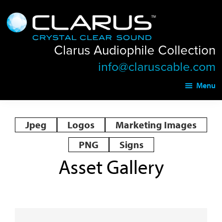
Skip
Skip
Clarus
to
to
Audiophile
main
footer
Collection
Clarus Audiophile Collection
content
info@claruscable.com
Menu
Jpeg
Logos
Marketing Images
PNG
Signs
Asset Gallery