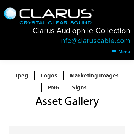
Skip
Skip
Clarus
to
to
Audiophile
main
footer
Collection
Clarus Audiophile Collection
content
info@claruscable.com
Menu
Jpeg
Logos
Marketing Images
PNG
Signs
Asset Gallery