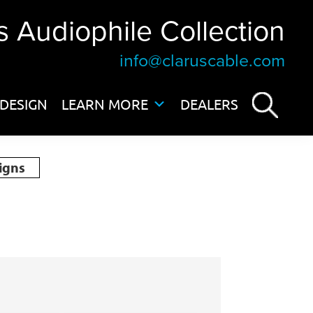
s Audiophile Collection
info@claruscable.com
DESIGN
LEARN MORE
DEALERS
igns