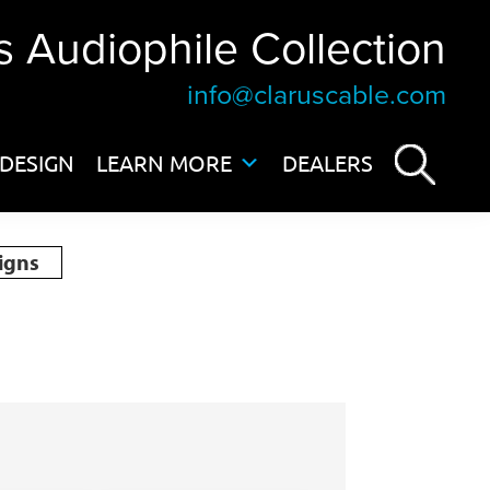
s Audiophile Collection
info@claruscable.com
DESIGN
LEARN MORE
DEALERS
igns