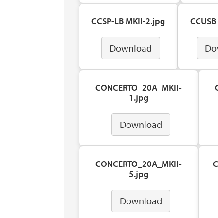
CCSP-LB MKII-2.jpg
CCUSB 
Download
Do
CONCERTO_20A_MKII-
1.jpg
Download
CONCERTO_20A_MKII-
C
5.jpg
Download