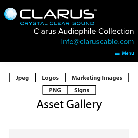
Skip
Skip
Clarus
to
to
Audiophile
main
footer
Collection
Clarus Audiophile Collection
content
info@claruscable.com
Menu
Jpeg
Logos
Marketing Images
PNG
Signs
Asset Gallery