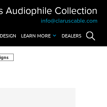
s Audiophile Collection
info@claruscable.com
DESIGN
LEARN MORE
DEALERS
igns