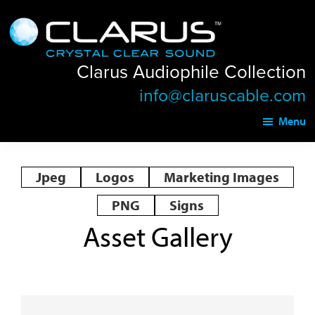
Skip
Skip
Clarus
to
to
Audiophile
main
footer
Collection
Clarus Audiophile Collection
content
info@claruscable.com
Menu
Jpeg
Logos
Marketing Images
PNG
Signs
Asset Gallery