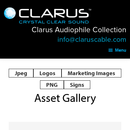
Skip
Skip
Clarus
to
to
Audiophile
main
footer
Collection
Clarus Audiophile Collection
content
info@claruscable.com
Menu
Jpeg
Logos
Marketing Images
PNG
Signs
Asset Gallery