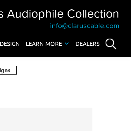
s Audiophile Collection
info@claruscable.com
DESIGN
LEARN MORE
DEALERS
igns