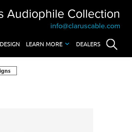
s Audiophile Collection
info@claruscable.com
DESIGN
LEARN MORE
DEALERS
igns