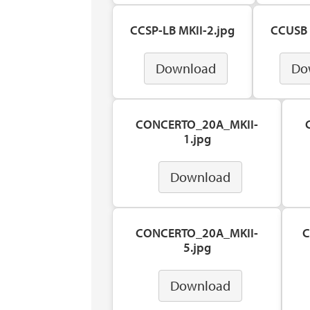
CCSP-LB MKII-2.jpg
CCUSB 
Download
Do
CONCERTO_20A_MKII-
1.jpg
Download
CONCERTO_20A_MKII-
C
5.jpg
Download