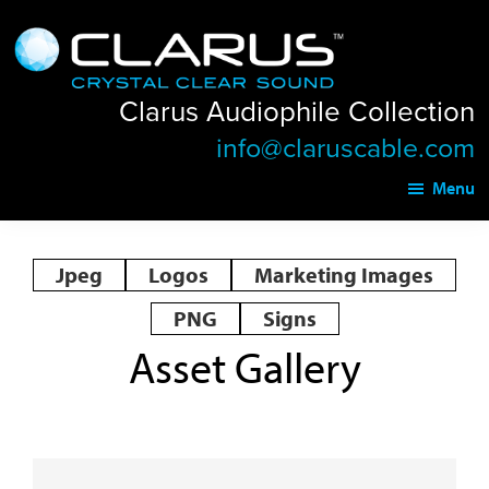
Skip
Skip
Clarus
to
to
Audiophile
main
footer
Collection
Clarus Audiophile Collection
content
info@claruscable.com
Menu
Jpeg
Logos
Marketing Images
PNG
Signs
Asset Gallery