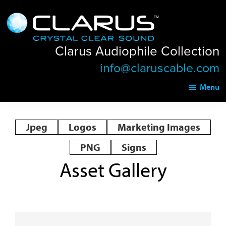
Skip
Skip
Clarus
to
to
Audiophile
main
footer
Collection
Clarus Audiophile Collection
content
info@claruscable.com
Menu
Jpeg
Logos
Marketing Images
PNG
Signs
Asset Gallery