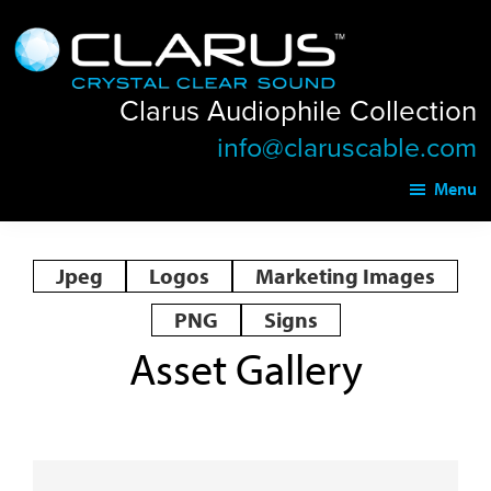
Skip
Skip
Clarus
to
to
Audiophile
main
footer
Collection
Clarus Audiophile Collection
content
info@claruscable.com
Menu
Jpeg
Logos
Marketing Images
PNG
Signs
Asset Gallery