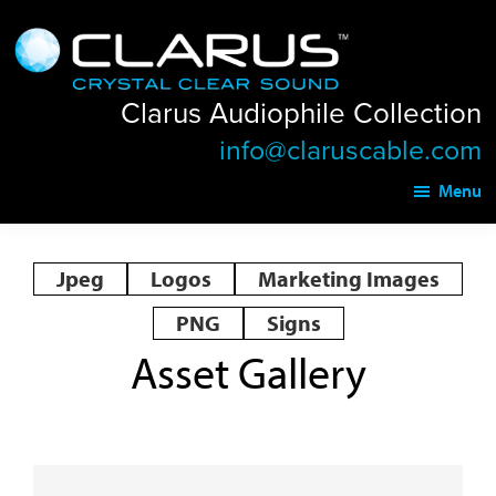
Skip
Skip
Clarus
to
to
Audiophile
main
footer
Collection
Clarus Audiophile Collection
content
info@claruscable.com
Menu
Jpeg
Logos
Marketing Images
PNG
Signs
Asset Gallery