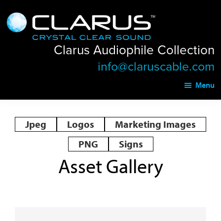
Skip
Skip
Clarus
to
to
Audiophile
main
footer
Collection
Clarus Audiophile Collection
content
info@claruscable.com
Menu
Jpeg
Logos
Marketing Images
PNG
Signs
Asset Gallery