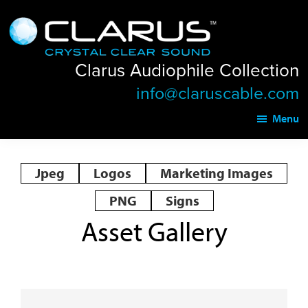
Skip
Skip
Clarus
to
to
Audiophile
main
footer
Collection
Clarus Audiophile Collection
content
info@claruscable.com
Menu
Jpeg
Logos
Marketing Images
PNG
Signs
Asset Gallery