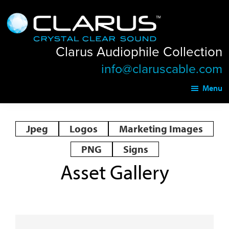
Skip
Skip
Clarus
to
to
Audiophile
main
footer
Collection
Clarus Audiophile Collection
content
info@claruscable.com
Menu
Jpeg
Logos
Marketing Images
PNG
Signs
Asset Gallery