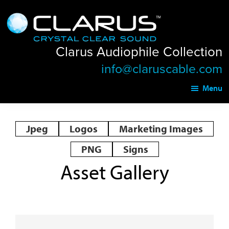
Skip
Skip
Clarus
to
to
Audiophile
main
footer
Collection
Clarus Audiophile Collection
content
info@claruscable.com
Menu
Jpeg
Logos
Marketing Images
PNG
Signs
Asset Gallery